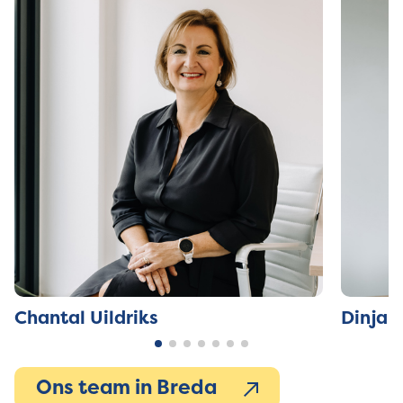
Chantal Uildriks
Dinja 
Ons team in Breda