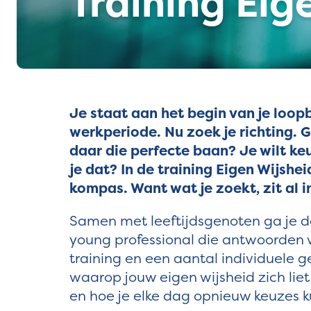
Training Eig
Je staat aan het begin van je loopb
werkperiode. Nu zoek je richting. G
daar die perfecte baan? Je wilt ke
je dat? In de training Eigen Wijshe
kompas. Want wat je zoekt, zit al in
Samen met leeftijdsgenoten ga je d
young professional die antwoorden w
training en een aantal individuele g
waarop jouw eigen wijsheid zich liet 
en hoe je elke dag opnieuw keuzes k