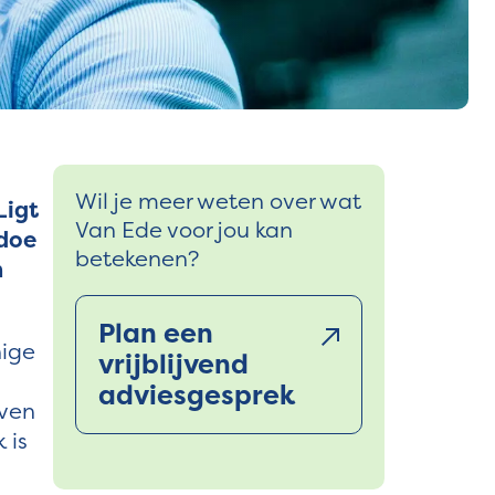
Wil je meer weten over wat
Ligt
Van Ede voor jou kan
 doe
betekenen?
n
Plan een
nige
vrijblijvend
adviesgesprek
even
 is