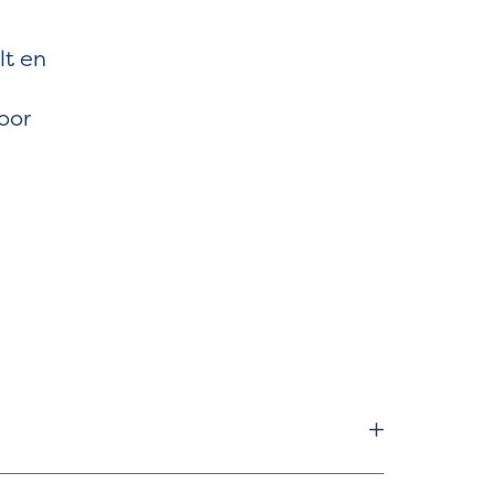
lt en
oor
iderschap verder ontwikkelen. Je