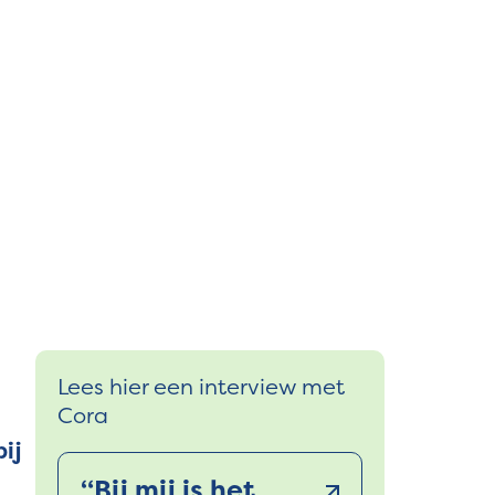
Lees hier een interview met
Cora
ij
“Bij mij is het