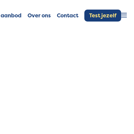
Test jezelf
 aanbod
Over ons
Contact