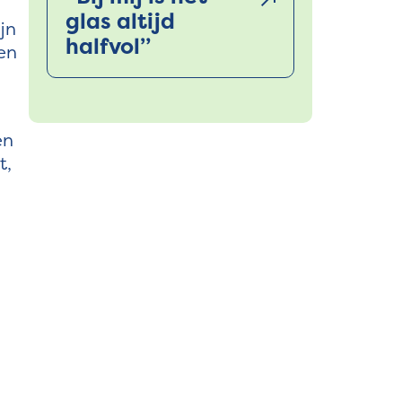
glas altijd
jn
halfvol”
en
en
t,