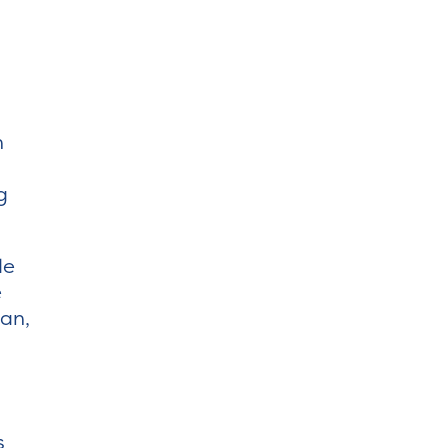
n
g
de
e
van,
s