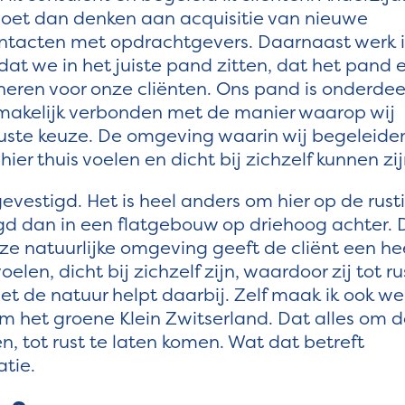
moet dan denken aan acquisitie van nieuwe
ntacten met opdrachtgevers. Daarnaast werk i
at we in het juiste pand zitten, dat het pand e
neren voor onze cliënten. Ons pand is onderdee
osmakelijk verbonden met de manier waarop wij
wuste keuze. De omgeving waarin wij begeleide
ier thuis voelen en dicht bij zichzelf kunnen zij
gevestigd. Het is heel anders om hier op de rust
gd dan in een flatgebouw op driehoog achter. 
Deze natuurlijke omgeving geeft de cliënt een he
elen, dicht bij zichzelf zijn, waardoor zij tot ru
 de natuur helpt daarbij. Zelf maak ik ook we
m het groene Klein Zwitserland. Dat alles om 
men, tot rust te laten komen. Wat dat betreft
atie.