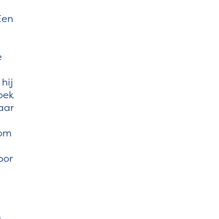
Een
e
hij
oek
aar
 om
oor
t