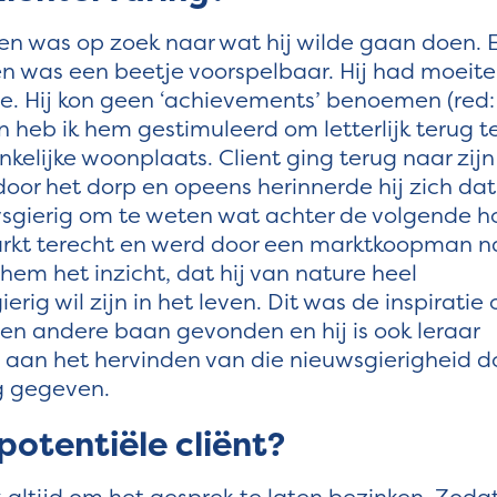
f en was op zoek naar wat hij wilde gaan doen. 
n was een beetje voorspelbaar. Hij had moeite
yse. Hij kon geen ‘achievements’ benoemen (red:
en heb ik hem gestimuleerd om letterlijk terug t
nkelijke woonplaats. Client ging terug naar zijn
door het dorp en opeens herinnerde hij zich dat 
uwsgierig om te weten wat achter de volgende h
arkt terecht en werd door een marktkoopman n
hem het inzicht, dat hij van nature heel
erig wil zijn in het leven. Dit was de inspiratie
een andere baan gevonden en hij is ook leraar
 aan het hervinden van die nieuwsgierigheid d
ng gegeven.
potentiële cliënt?
 altijd om het gesprek te laten bezinken. Zoda