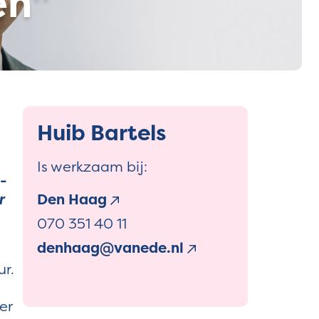
en"
Huib Bartels
Is werkzaam bij:
-
r
Den Haag
070 351 40 11
denhaag@vanede.nl
ur.
er