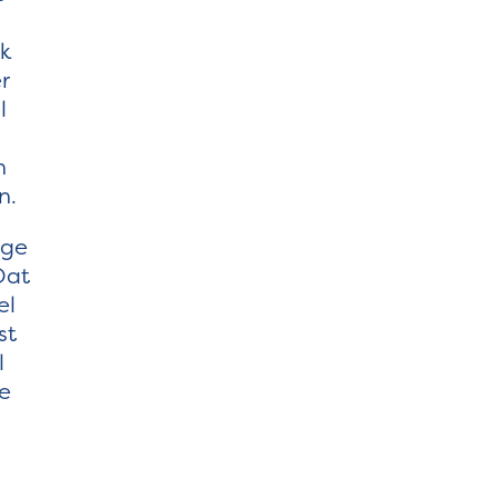
k
r
l
n
n.
ige
Dat
el
st
l
de