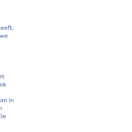
eeft,
uwe
et
ook
om in
n
 De