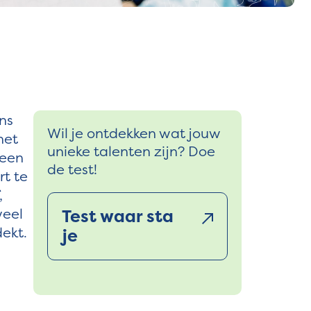
ns
Wil je ontdekken wat jouw
het
unieke talenten zijn? Doe
 een
de test!
rt te
,
veel
Test waar sta
dekt.
je