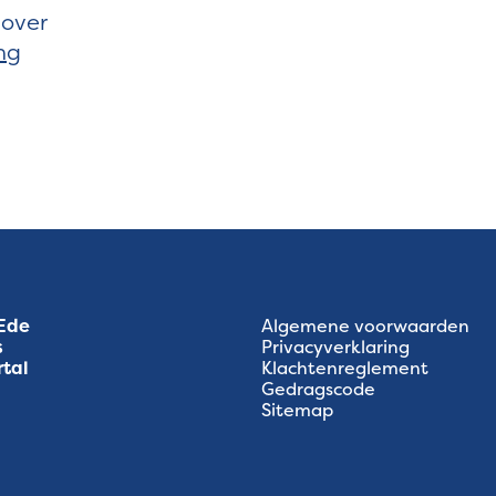
 over
ng
 Ede
Algemene voorwaarden
s
Privacyverklaring
rtal
Klachtenreglement
Gedragscode
Sitemap