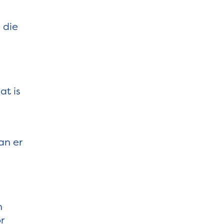
 die
at is
an er
n
r