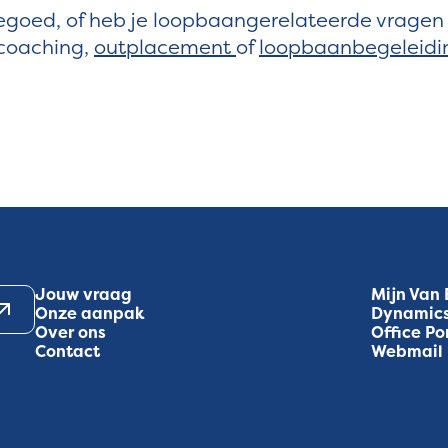
egoed, of heb je loopbaangerelateerde vragen
 coaching,
outplacement
of
loopbaanbegeleidi
Jouw vraag
Mijn Van
Onze aanpak
Dynamic
Over ons
Office Po
Contact
Webmail