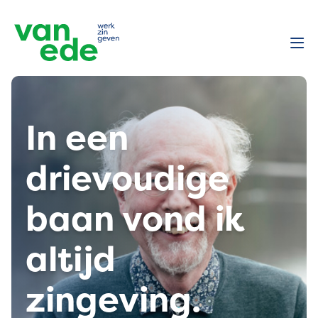
In een
drievoudige
baan vond ik
altijd
zingeving.