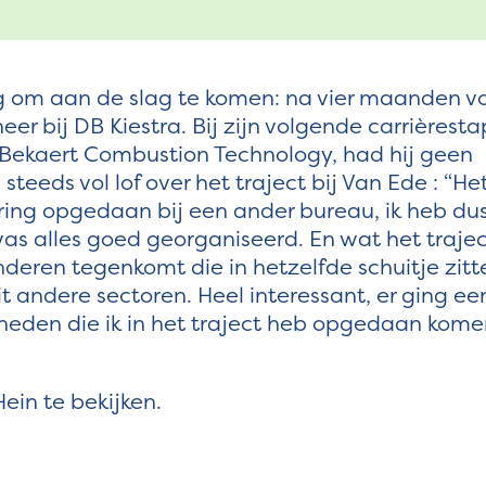
ig om aan de slag te komen: na vier maanden v
eer bij DB Kiestra. Bij zijn volgende carrièresta
 Bekaert Combustion Technology, had hij geen
steeds vol lof over het traject bij Van Ede : “He
ring opgedaan bij een ander bureau, ik heb du
was alles goed georganiseerd. En wat het traje
nderen tegenkomt die in hetzelfde schuitje zitt
 andere sectoren. Heel interessant, er ging ee
heden die ik in het traject heb opgedaan kome
ein te bekijken.