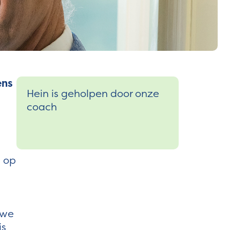
ens
Hein is geholpen door onze
coach
s op
 we
is