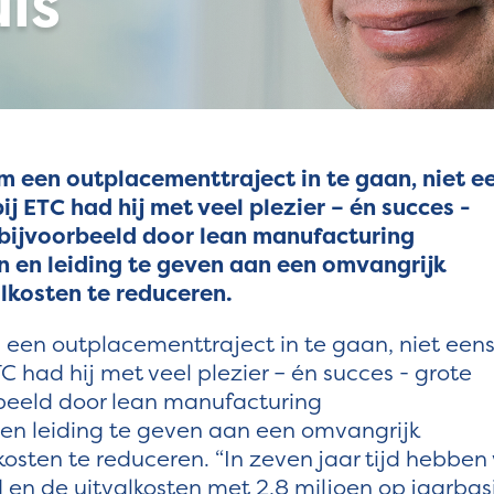
is
 een outplacementtraject in te gaan, niet e
bij ETC had hij met veel plezier – én succes -
bijvoorbeeld door lean manufacturing
n en leiding te geven aan een omvangrijk
lkosten te reduceren.
een outplacementtraject in te gaan, niet een
TC had hij met veel plezier – én succes - grote
beeld door lean manufacturing
 en leiding te geven aan een omvangrijk
sten te reduceren. “In zeven jaar tijd hebben
en de uitvalkosten met 2,8 miljoen op jaarbas