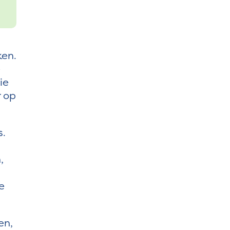
ken.
e
ie
r op
s.
,
e
en,